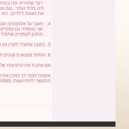
רצוי שתהייה יפה במיוחד. 
הינו בלתי נגמר. (גם אם 
את העוגה לילדים. ראי
4. חשבי על אלמנטים הקשורים לנושא - במקרה שלנו, בובות, סוכריות צבעוניות,
אני הוספתי גם קפקייקס מ
מתכון לקפקייק שתמיד
5. כמובן שתוכלי להכין גם
ק
6. הוסיפי צעצועים קטנים הקשורים לנושא, תמונות וציורים, אפילו שהילדים הכינו לכבוד יום ההולדת!!
אם אהבת את הרעיונות שלי
אשמח לעזור לך להכין את 
התקשרי להתייעצות: 052-4440065 - מיכל