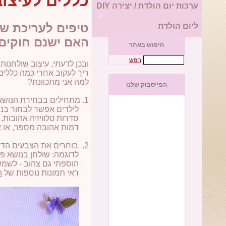
כללים לעיצו
ערכות יום הולדת / יצירה DIY
טיפים לעריכת שו
ליום הולדת
האם ישנם חוקים 
חיפוש באתר
חפש
ובכן לדעתי, עיצוב שולחנות 
ריך לעקוב אחרי כמה כללים 
למה אני מתכוונת?
הפייסבוק שלנו
1. מתחילים בבחירת הנושא -
לילדים אפשר לבחור בנוש
סדרות טלוויזיה אהובות, 
דמות אהובה מספר, או אפי
2. בוחרים את הצבעים הדומיננטיים והמאפיינים את הנושא.
לדוגמה: שולחן בנושא פיות,
הוספתי גם צהוב - לשמש ו
ראי תמונות נוספות של
ה