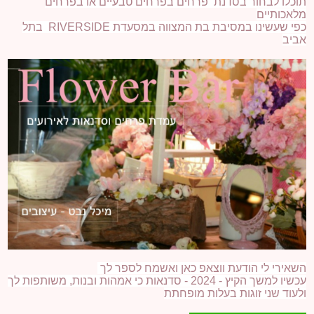
תוכלו לבחור בסדנת פרחים בפרחים טבעיים או בפרחים
מלאכותיים
כפי שעשינו במסיבת בת המצווה במסעדת
RIVERSIDE
בתל
אביב
השאירי לי הודעת ווצאפ כאן ואשמח לספר לך
עכשיו למשך הקיץ - 2024 - סדנאות כי אמהות ובנות, משותפות לך
ולעוד שני זוגות בעלות מופחתת