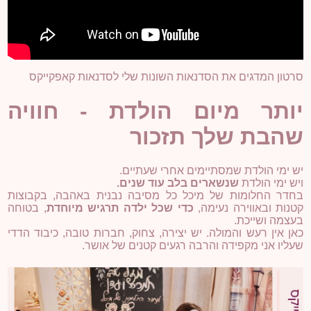
סרטון המדגים את הסדנאות השונות שלי לסדנאות קאפקייקס
יותר מיום הולדת - חוויה
שהבת שלך תזכור
יש ימי הולדת שמסתיימים אחרי שעתיים
.
ויש ימי הולדת
שנשארים בלב עוד שנים
.
בחדר החלומות של מיכל כל מסיבה נבנית באהבה, בקבוצות
קטנות ובאווירה נעימה,
כדי שכל ילדה תרגיש מיוחדת
, בטוחה
בעצמה ושייכת
.
כאן אין רעש והמולה. יש יצירה, צחוק, חברות טובה, כיבוד הדדי
שעליו אני מקפידה והרבה רגעים קטנים של אושר
.