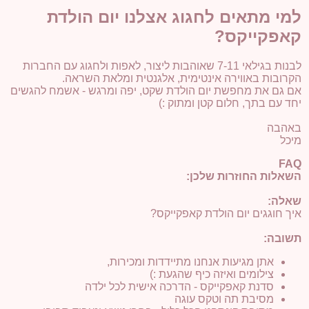
למי מתאים לחגוג אצלנו יום הולדת
קאפקייקס?
לבנות בגילאי 7-11 שאוהבות ליצור, לאפות ולחגוג עם החברות
הקרובות באווירה אינטימית, אלגנטית ומלאת השראה.
אם גם את מחפשת יום הולדת שקט, יפה ומרגש - אשמח להגשים
יחד עם בתך, חלום קטן ומתוק :)
באהבה
מיכל
FAQ
השאלות החוזרות שלכן:
שאלה:
איך חוגגים יום הולדת קאפקייקס?
תשובה:
אתן מגיעות אנחנו מתיידדות ומכירות,
צילומים ואיזה כיף שהגעת :)
סדנת קאפקייקס - הדרכה אישית לכל ילדה
מסיבת תה וטקס עוגה