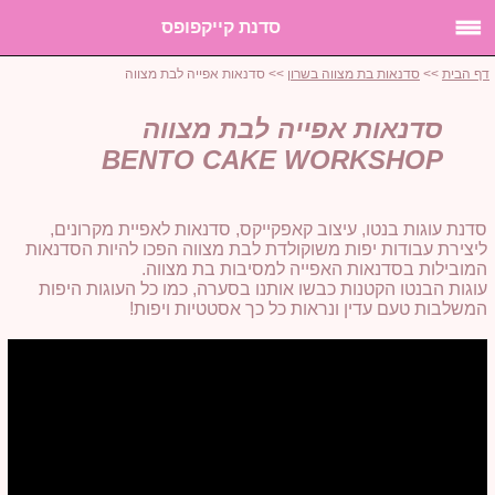
סדנת קייקפופס
דף הבית
>>
סדנאות בת מצווה בשרון
>> סדנאות אפייה לבת מצווה
סדנאות אפייה לבת מצווה
BENTO CAKE WORKSHOP
סדנת עוגות בנטו, עיצוב קאפקייקס, סדנאות לאפיית מקרונים,
ליצירת עבודות יפות משוקולדת לבת מצווה הפכו להיות הסדנאות
המובילות בסדנאות האפייה למסיבות בת מצווה.
עוגות הבנטו הקטנות כבשו אותנו בסערה, כמו כל העוגות היפות
המשלבות טעם עדין ונראות כל כך אסטטיות ויפות!