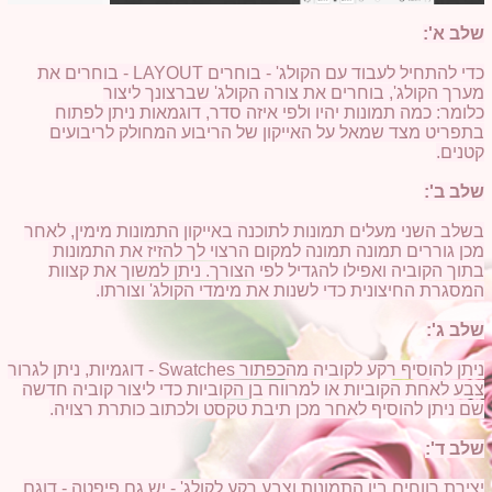
שלב א':
כדי להתחיל לעבוד עם הקולג' - בוחרים LAYOUT - בוחרים את
מערך הקולג', בוחרים את צורה הקולג' שברצונך ליצור
כלומר: כמה תמונות יהיו ולפי איזה סדר, דוגמאות ניתן לפתוח
בתפריט מצד שמאל על האייקון של הריבוע המחולק לריבועים
קטנים.
שלב ב':
בשלב השני מעלים תמונות לתוכנה באייקון התמונות מימין, לאחר
מכן גוררים תמונה תמונה למקום הרצוי לך להזיז את התמונות
בתוך הקוביה ואפילו להגדיל לפי הצורך. ניתן למשוך את קצוות
המסגרת החיצונית כדי לשנות את מימדי הקולג' וצורתו.
שלב ג':
ניתן להוסיף רקע לקוביה מהכפתור Swatches - דוגמיות, ניתן לגרור
צבע לאחת הקוביות או למרווח בן הקוביות כדי ליצור קוביה חדשה
שם ניתן להוסיף לאחר מכן תיבת טקסט ולכתוב כותרת רצויה.
שלב ד':
יצירת רווחים בין התמונות וצבע רקע לקולג' - יש גם פיפטה - דוגם