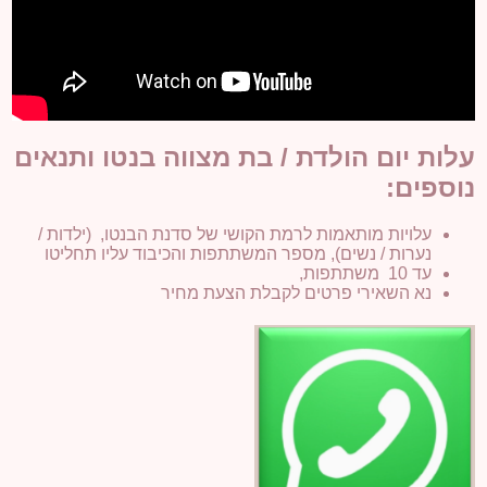
עלות יום הולדת / בת מצווה בנטו ותנאים
נוספים:
עלויות מותאמות לרמת הקושי של סדנת הבנטו, (ילדות /
נערות / נשים), מספר המשתתפות והכיבוד עליו תחליטו
עד 10 משתתפות,
נא השאירי פרטים לקבלת הצעת מחיר