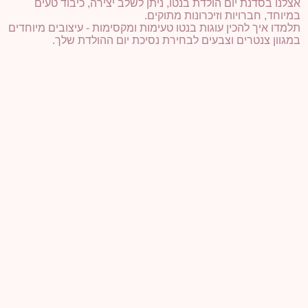
אצלנו בסדנת יום הולדת בנטו, ניתן לשלב יצירה, כיבוד טעים
במיוחד, חברויות וזיכרונות מתוקים.
תלמדו איך להכין עוגות בנטו טעימות ומקסימות - עיצובים מיוחדים
במגוון צנטרים וצבעים לבחירת נסיכת יום ההולדת שלך.