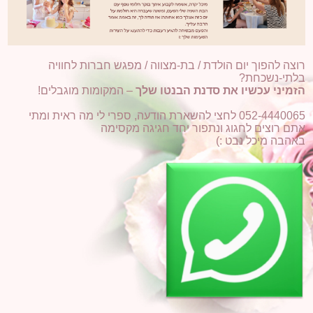
רוצה להפוך יום הולדת / בת-מצווה / מפגש חברות לחוויה
בלתי-נשכחת?
הזמיני עכשיו את סדנת הבנטו שלך
– המקומות מוגבלים!
052-4440065 לחצי להשארת הודעה, ספרי לי מה ראית ומתי
אתם רוצים לחגוג ונתפור יחד חגיגה מקסימה
באהבה מיכל נבט :)