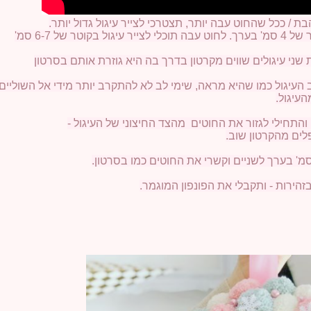
טר של 6-7 סמ'
עיגול.
ים מהקרטון שוב.