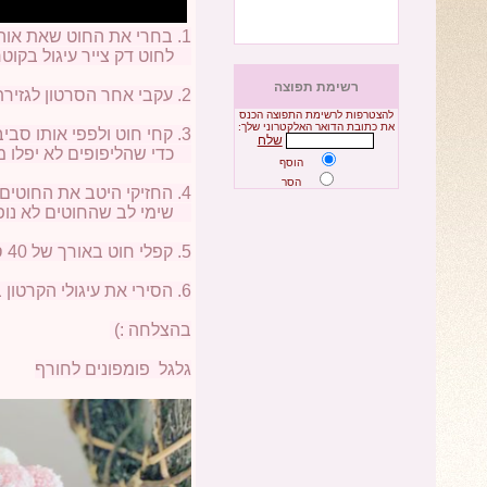
1. בחרי את החוט שאת אוהבת / ככל שהחוט עבה יותר, תצטרכי לצייר עיגול גדול יותר.
לחוט דק צייר עיגול בקוטר של 4 סמ' בערך. לחוט עבה תוכלי לצייר עיגול בקו
רשימת תפוצה
2. עקבי אחר הסרטון לגזירת שני עיגולים שווים מקרטון בדרך בה היא גוזרת אותם בסרטון
להצטרפות לרשימת התפוצה הכנס
את כתובת הדואר האלקטרוני שלך:
3. קחי חוט ולפפי אותו סביב העיגול כמו שהיא מראה, שימי לב לא להתקרב יותר מידי אל השוליים
שלח
כדי שהליפופים לא יפלו מה
הוסף
הסר
4. החזיקי היטב את החוטים והתחילי לגזור את החוטים מהצד החיצוני של העיגול -
שימי לב שהחוטים לא נופל
5. קפלי חוט באורך של 40 סמ' בערך לשניים וקשרי את החוטים כמו בסרטון.
6. הסירי את עיגולי הקרטון בזהירות - ותקבלי את הפונפון המוגמר.
בהצלחה :)
גלגל פומפונים לחורף