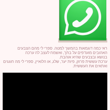
ראי כמה דוגמאות בהמשך למטה. ספרי לי מהם הצבעים
האהובים מועדפים על בתך, ואשמח לעצב לה ערכה
בנושא ובצבעים שהיא אוהבת.
ערכת עששית פרוזן, פיות יער, שלג, או הלואיין, ספרי לי מה חוגגים
ואתאים את העששית.