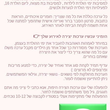
למסיבות ימי הולדת לילדות , למסיבות בת מצווה, ליום הולדת 16,
לפעילויות וימי הולדת לנערות ולנשים.
כל ערכה כוללת את כל מה שצריך: חומרים איכותיים, הוראות
כתובות, סרטון הסבר ברור ואריזה אישית שתהפוך למתנה שכל
אחת תשמח לקחת הביתה לאחר האירוע.
👉
הזמיני עכשיו ערכות יצירה לאירוע שלך
במיוחד לאמהות האוהבות להעביר את ימי ההולדת בעצמן,
הערכות שלי מסודרות כך שכל אחד מן הילדים מקבל ערכה משלו
עם כל מה שהוא צריך כדי ליצור את היצירה
שאתם בוחרים.
עדיף תמיד לקחת סוג אחד ואחיד של יצירה, כדי למנוע מריבות
ופרצופים לא מרוצים :)
הערכות מחולקות לפי נושאים - נושאי יצירה, וגילאי המשתמשים.
ניתן להתייעץ ואשמח לעזור.
להפעלה שלי עם ערכות הצירה היפות, אנא כתבי לי צייני מה אתם
חוגגים, גיל מס' משתתפים ואשמח לחזור.
ההפעלות שלי מתקיימות אצלי בסטודיו לקבוצה של 10-12 נוכחים.