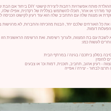
רויות רחבות ליצירת קישוטי DIY ביחוד אם הבת שלכם יצירתית ואוהבת יצירה.
קוד מודרני או אחר, תוכלו להשתמש בצללית של רקדנית, אפילו שלה,
דת או מצגת שלה עם התחביב שלה הוא עוד רעיון לקישוט הכניסה ל
 את כל האורחים שלכם יחד, הבנות מהכיתה והחברות, לא מרגישות
בהפעלות דומות.
 לשבת עם בת המצווה, ולערוך רשימות. ואת הרשימה הראשונית הזו א
חרים לעשות כמו:
יבה בסלון ביתכם / בגינה / במרתף הבית
ם להזמין
וה - רעיון אהוב, תחביב, תוכנית, דמות וכו' או צבעים
תרצו לבחור - יצירה / אפייה