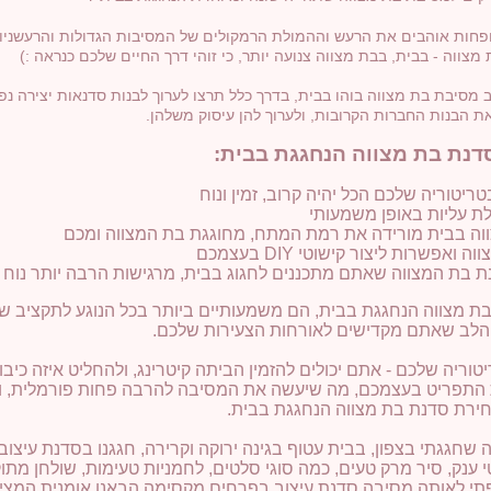
פחות אוהבים את הרעש וההמולת הרמקולים של המסיבות הגדולות והרעשניו
צווה - בבית, בבת מצווה צנועה יותר, כי זוהי דרך החיים שלכם כנראה :)
ב מסיבת בת מצווה בוהו בבית, בדרך כלל תרצו לערוך לבנות סדנאות יצירה נפ
את הבנות החברות הקרובות, ולערוך להן עיסוק משלהן.
דנת בת מצווה הנחגגת בבית:
ריטוריה שלכם הכל יהיה קרוב, זמין ונוח
זלת עליות באופן משמעותי
ה בבית מורידה את רמת המתח, מחוגגת בת המצווה ומכם
אפשרות ליצור קישוטי DIY בעצמכם
ת בת המצווה שאתם מתכננים לחגוג בבית, מרגישות הרבה יותר נוח
ת מצווה הנחגגת בבית, הם משמעותיים ביותר בכל הנוגע לתקציב שי
הלב שאתם מקדישים לאורחות הצעירות שלכם.
וריה שלכם - אתם יכולים להזמין הביתה קיטרינג, ולהחליט איזה כיב
 את התפריט בעצמכם, מה שיעשה את המסיבה להרבה פחות פורמלית, וי
חירת סדנת בת מצווה הנחגגת בבית.
חגגתי בצפון, בבית עטוף בגינה ירוקה וקרירה, חגגנו בסדנת עיצוב
ענק, סיר מרק טעים, כמה סוגי סלטים, לחמניות טעימות, שולחן מתו
וספתי לאותה מסיבה סדנת עיצוב בפרחים מקסימה.הבאנו אומנית המצ