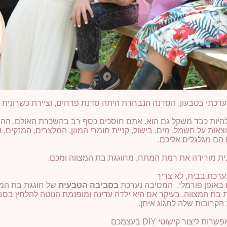
ערכתי בטבעון, הסדנה הנבחרת היתה סדנת פרחים, וציירת כשרונית ב
להיות כבד משקל גם הוא. אתם חוסכים כסף רב בהשכרת האולם. ההו
וצאות על חשמל, מים, בישול, קניית חומרי המזון, המלצרים, המנקים,
הם מגלגלים אליכם.
ת מורידה את רמת המתח, מחוגגת בת המצווה ומכם.
רכת בבית, לא צריך
ם באופן פורמלי. המסיבה נערכת
בסביבה הטבעית
של חוגגת בת המצ
בת המצווה. בעיקר אם היא ילדה עדינה ומופנמת הנוטה להלחץ בסב
הקרובות שלה לחגוג איתן.
ליצור קישוטי DIY בעצמכם