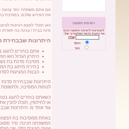
אם אתם משפחה יותר צנועה ו
את האירוע שלכם: במסיבת בת מ
רשימת תפוצה
כאן תוכלי למצא רעיונות לעיצו
פינה בבית / בגינה בה תארחו 
להצטרפות לרשימת התפוצה הכנס
את כתובת הדואר האלקטרוני שלך:
שלח
היתרונות שבבחירת ס
הוסף
הסר
אתם בוחרים לחגוג בט
היתרון הגדול הוא הו
מסיבת סדנת בת מצוו
בחירת מיתוג בת המצווה ו
הבנות המגיעות לסדנ
היתרונות שבבחירת סדנת ב
לנוחות המסיבה, ולתשומת 
כשאתם בוחרים לחגוג בטריט
או לחילופין, תוכלו להכין
עוד אחד מ- היתרונות שבב
באחת ממסיבות בת המצווה ש
המשפחה הכינה: סיר ספגטי 
ועוגה חגיגית ויפה. אני ה