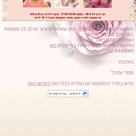
התקשרו עכשיו לשריין מקום - כמו שאתם יודעים יש לנו 15 מקומות
בסך הכל סביב השולחן,
נשמח לראותכן שוב :)
התקשרו או אשרו השתתפות בפייסבוק
כאן
052-4440065
באהבה
סמדי ומיכל
חדש בחדר החלומות יום הולדת לבלרינות (
הקישו כאן
)
לייבסיטי - בניית אתרים