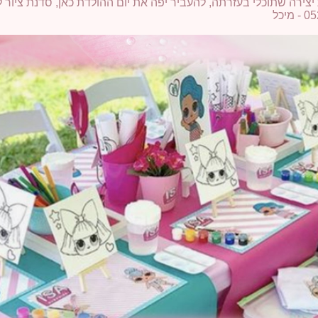
 יצירה שתוכלי בעזרתה, להעביר יפה את יום ההולדת כאן, סדנת ציור לו