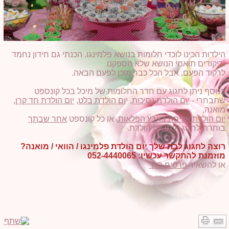
הילדות הכינו לוכדי חלומות בנושא פלמינגו. הכנתי גם חידון נחמד
וריקודים תואמי הנושא שלא הספקנו
לרקוד הפעם, אבל הכל כבר מוכן לפעם הבאה.
בנוסף ניתן לחגוג עם חדר החלומות של מיכל בכל קונספט
שתבחרי -
יום הולדת נסיכות,
י
ום הולדת בלט,
יום הולדת חד קרן,
מואנה,
יום הולדת אליסה בארץ הפלאות
, או כל קונספט
אחר שבתך
בוחרת לחגוג איתו יום הולדת.
רוצה לחגוג לבת שלך יום הולדת פלמינגו / הוואי / מואנה?
מוזמנת להתקשר עכשיו: 052-4440065
או להשאיר
פרטים כאן