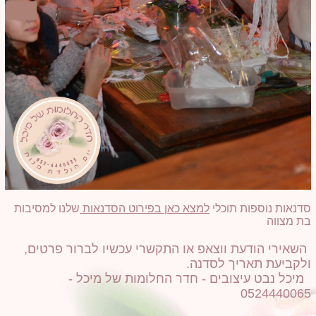
סדנאות נוספות תוכלי
למצא כאן בפירוט הסדנאות
שלנו למסיבות
בת מצווה
השאירי הודעת ווצאפ או התקשרי עכשיו לברור פרטים,
ולקביעת תאריך לסדנה.
מיכל נבט עיצובים - חדר החלומות של מיכל -
0524440065