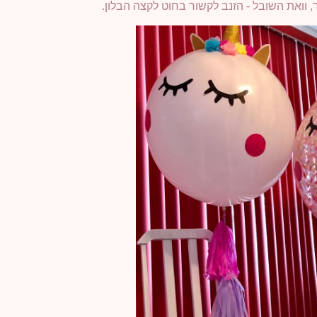
ד, וואת השובל - הזנב לקשור בחוט לקצה הבלון.