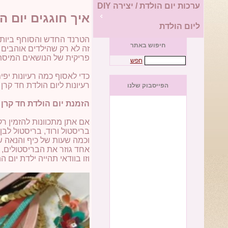
ערכות יום הולדת / יצירה DIY
איך חוגגים יום ה
ליום הולדת
הטרנד החדש והסוחף ביותר 
חיפוש באתר
זה לא רק שהילדים אוהבים
פריקית של הנושאים המיסתו
חפש
כדי לאסוף כמה רעיונות יפ
רעיונות ליום הולדת חד קרן
הפייסבוק שלנו
הזמנת יום הולדת חד קרן
אם אתן מתכוונות להזמין רק 10-15 בנות, תוכלו להכין הזמנות יום הולדת קסומות בעצמכן ב
בריסטול ורוד, בריסטול לבן
וכמה שעות של כיף והנאה 
אחד גוזר את הבריסטולים, ש
וזו בוודאי תהייה ילדת יו